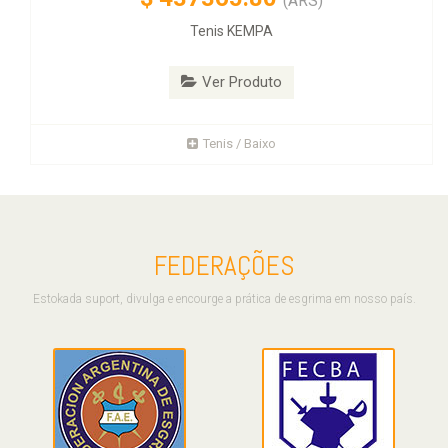
(ARS)
Tenis KEMPA
Ver Produto
Tenis / Baixo
FEDERAÇÕES
Estokada suport, divulga e encourge a prática de esgrima em nosso país.