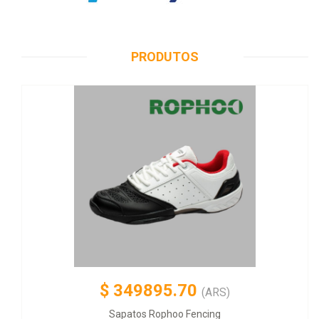
PRODUTOS
$
349895.70
(ARS)
Sapatos Rophoo Fencing