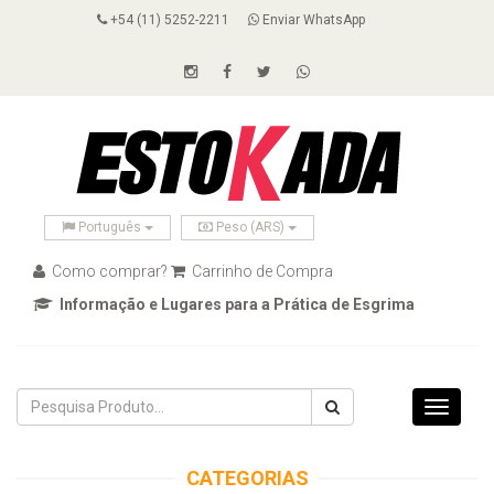
+54 (11) 5252-2211
Enviar WhatsApp
Português
Peso (ARS)
Como comprar?
Carrinho de Compra
Informação e Lugares para a Prática de Esgrima
Toggle
navigati
CATEGORIAS