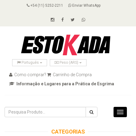
+54 (11) 5252-2211
Enviar WhatsApp
Português
Peso (ARS)
Como comprar?
Carrinho de Compra
Informação e Lugares para a Prática de Esgrima
Toggle
navigati
CATEGORIAS