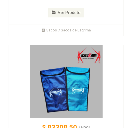
Ver Produto
Sacos / Sacos de Esgrima
$
83308.50