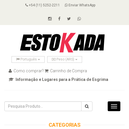
+54 (11) 5252-2211
Enviar WhatsApp
Português
Peso (ARS)
Como comprar?
Carrinho de Compra
Informação e Lugares para a Prática de Esgrima
Toggle
navigati
CATEGORIAS