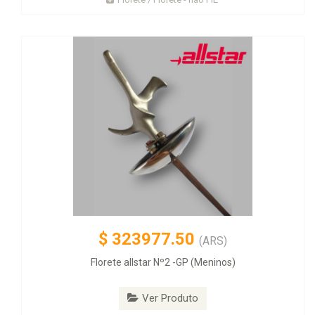
$
323977.50
(ARS)
Florete allstar Nº2 -GP (Meninos)
Ver Produto