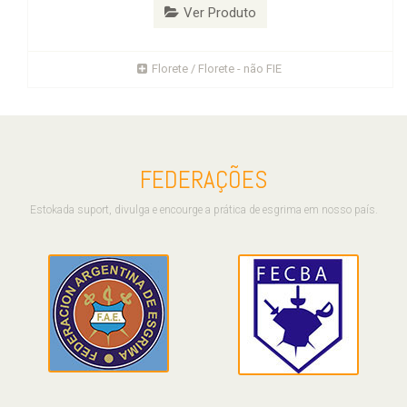
Ver Produto
Florete / Florete - não FIE
FEDERAÇÕES
Estokada suport, divulga e encourge a prática de esgrima em nosso país.