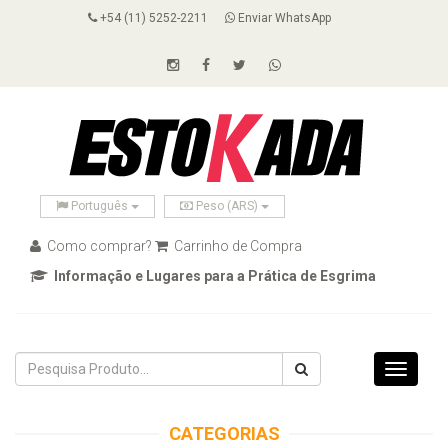
+54 (11) 5252-2211
Enviar WhatsApp
Português
Peso (ARS)
Como comprar?
Carrinho de Compra
Informação e Lugares para a Prática de Esgrima
Toggle
navigati
CATEGORIAS