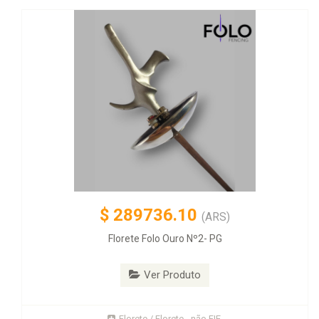
$
289736.10
(ARS)
Florete Folo Ouro Nº2- PG
Ver Produto
Florete / Florete - não FIE