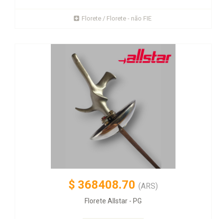
Florete / Florete - não FIE
$
368408.70
(ARS)
Florete Allstar - PG